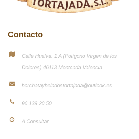
Contacto
Calle Huelva, 1 A (Polígono Virgen de los
Dolores) 46113 Montcada Valencia
horchatayheladostortajada@outlook.es
96 139 20 50
A Consultar