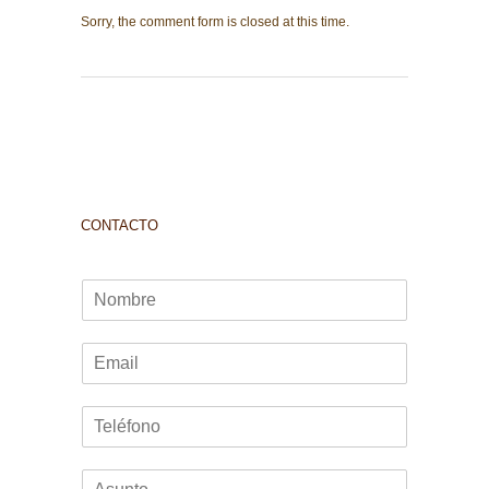
Sorry, the comment form is closed at this time.
CONTACTO
N
o
m
E
b
m
r
a
e
T
i
*
e
l
l
*
A
é