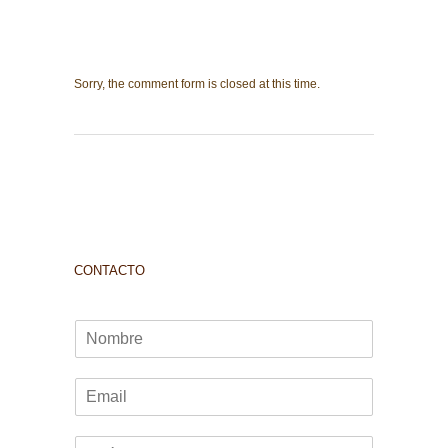
Sorry, the comment form is closed at this time.
CONTACTO
N
o
m
E
b
m
r
a
e
T
i